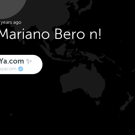
 years ago
Mariano Bero n!
sYa.com ✨
asyacom