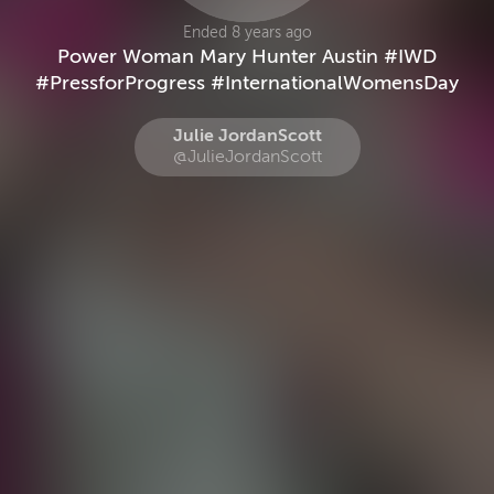
Ended 8 years ago
Power Woman Mary Hunter Austin #IWD
#PressforProgress #InternationalWomensDay
Julie JordanScott
@JulieJordanScott