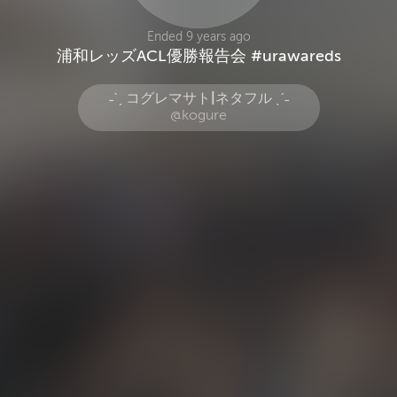
Ended 9 years ago
浦和レッズACL優勝報告会 #urawareds
˗ˋˏ コグレマサト|ネタフル ˎˊ˗
@kogure