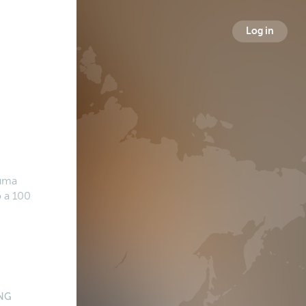
Log in
 uma
o a 100
NG