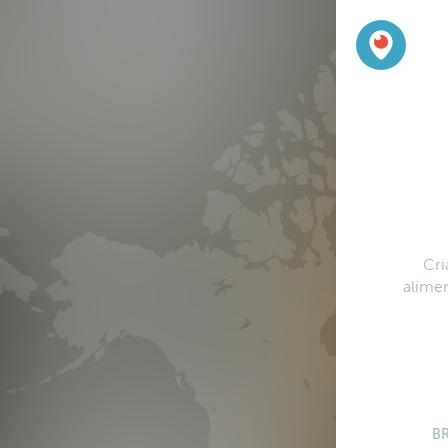
Cri
alimen
B