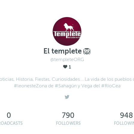
El templete 🦁
@templeteORG
1
ticias, Historia, Fiestas, Curiosidades....La vida de los pueblos
#leonesteZona de #Sahagún y Vega del #RíoCea
0
790
948
ROADCASTS
FOLLOWERS
FOLLOWI