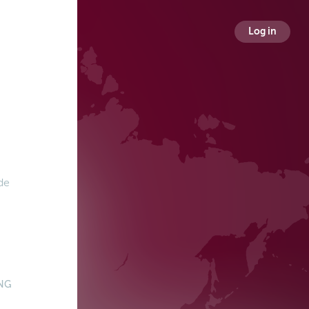
Log in
 de
NG