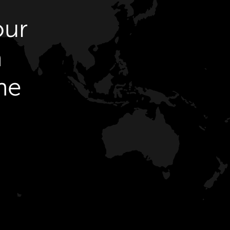
our
n
ne