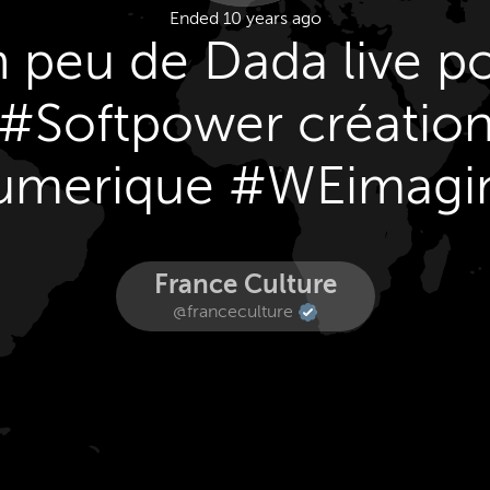
Ended 10 years ago
 peu de Dada live p
#Softpower créatio
umerique #WEimagi
France Culture
@franceculture